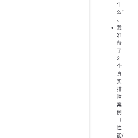
什
么”
。
我
准
备
了
2
个
真
实
排
障
案
例
（
性
能/