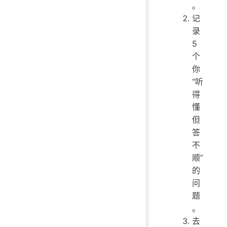
。
记
录
5
个
你
“听
得
懂
但
答
不
顺”
的
问
题
。
去