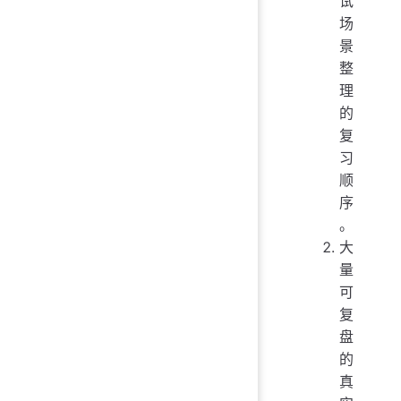
试
场
景
整
理
的
复
习
顺
序
。
大
量
可
复
盘
的
真