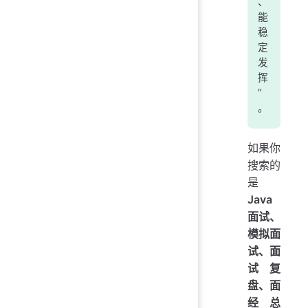
、
能
稳
定
发
挥
”
。
如果你
搜索的
是
Java
面试、
模拟面
试、面
试复
盘、面
经总