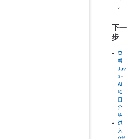
。
下一
步
查
看
Jav
a+
AI
项
目
介
绍
进
入
Off