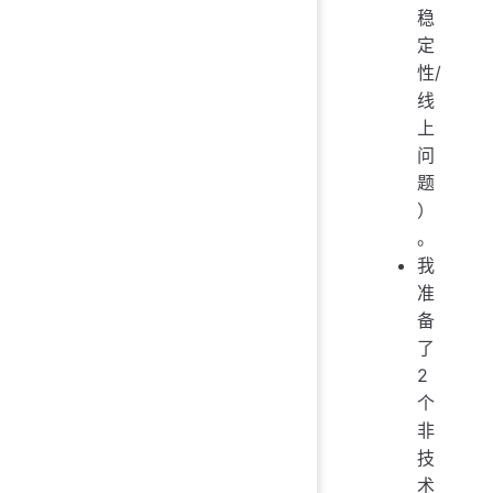
稳
定
性/
线
上
问
题
）
。
我
准
备
了
2
个
非
技
术