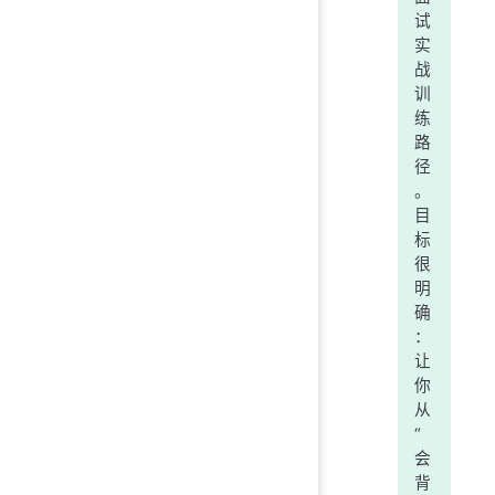
试
实
战
训
练
路
径
。
目
标
很
明
确
：
让
你
从
“
会
背