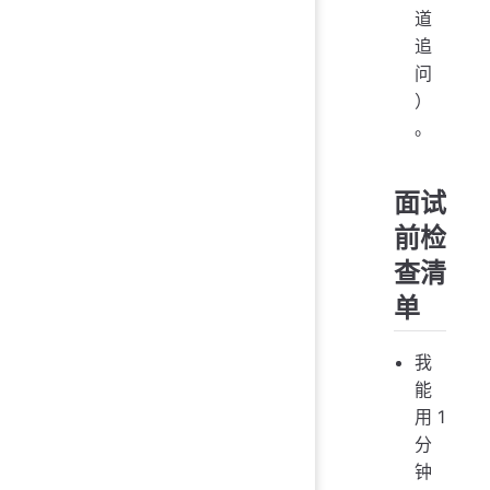
道
追
问
）
。
面试
前检
查清
单
我
能
用 1
分
钟