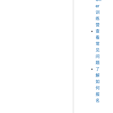
er
训
练
营
查
看
常
见
问
题
了
解
如
何
报
名