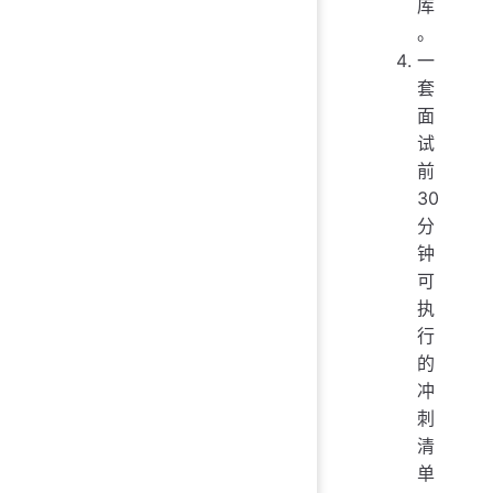
库
。
一
套
面
试
前
30
分
钟
可
执
行
的
冲
刺
清
单