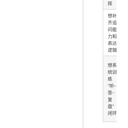
挥
想补
齐追
问能
力和
表达
逻辑
想系
统训
练
“听-
答-
复
盘”
闭环