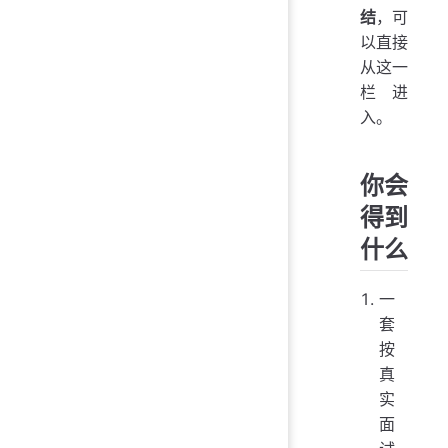
结
，可
以直接
从这一
栏进
入。
你会
得到
什么
一
套
按
真
实
面