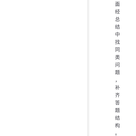
面
经
总
结
中
找
同
类
问
题
，
补
齐
答
题
结
构
。