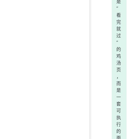
是
“
看
完
就
过
”
的
鸡
汤
页
，
而
是
一
套
可
执
行
的
面