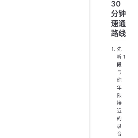
30
分钟
速通
路线
先
听 1
段
与
你
年
限
接
近
的
录
音