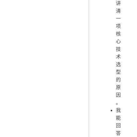
讲
清
一
项
核
心
技
术
选
型
的
原
因
。
我
能
回
答