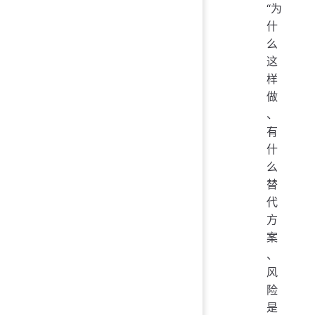
“为
什
么
这
样
做
、
有
什
么
替
代
方
案
、
风
险
是