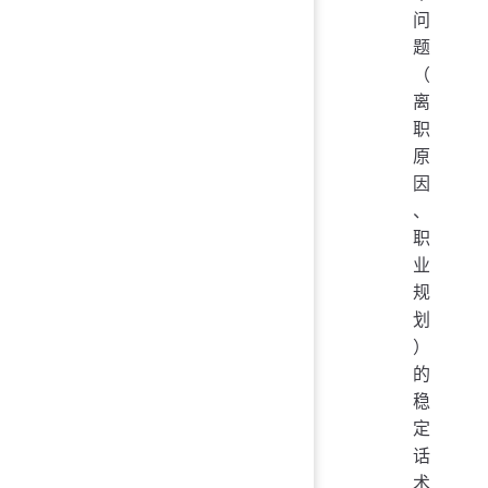
问
题
（
离
职
原
因
、
职
业
规
划
）
的
稳
定
话
术