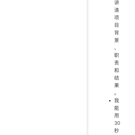
讲
清
项
目
背
景
、
职
责
和
结
果
。
我
能
用
30
秒