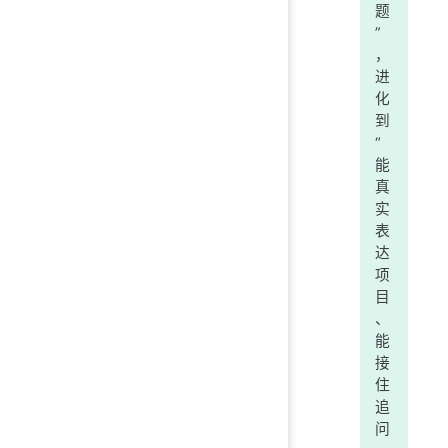
题
”
，
进
化
到
“
能
真
实
表
达
项
目
、
能
接
住
追
问