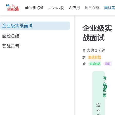
跳
offer训练营
Java八股
AI应用
项目介绍
面试实
至
主
要
企业级实战面试
企业级实
內
容
面经总结
战面试
实战录音
大约 2 分钟
面试实战
实战总结
面试
写
在
前
面
这
不