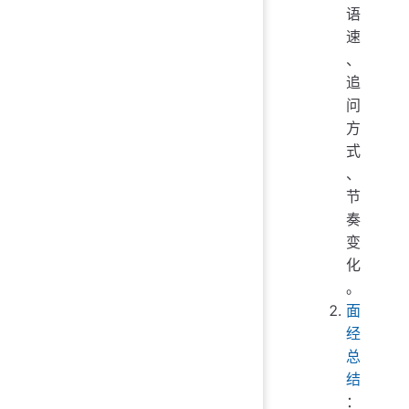
语
速
、
追
问
方
式
、
节
奏
变
化
。
面
经
总
结
：