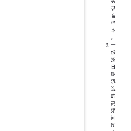
实
录
音
样
本
。
一
份
按
日
期
沉
淀
的
高
频
问
题