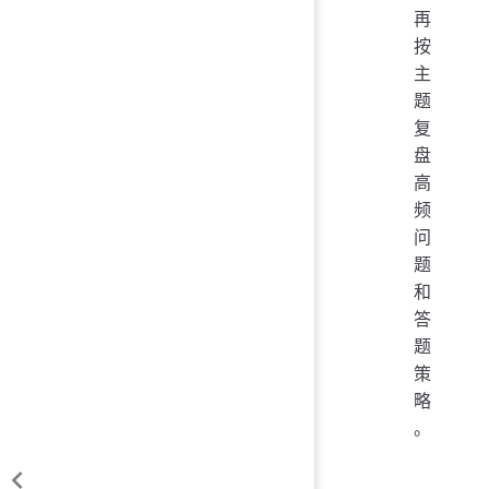
再
按
主
题
复
盘
高
频
问
题
和
答
题
策
略
。