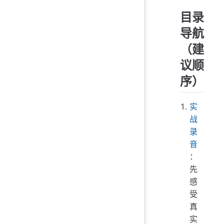
目录
导航
（建
议顺
序）
实
战
录
音
：
先
感
受
真
实