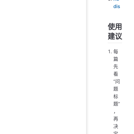
dis
使用
建议
每
篇
先
看
“问
题
标
题”
，
再
决
定