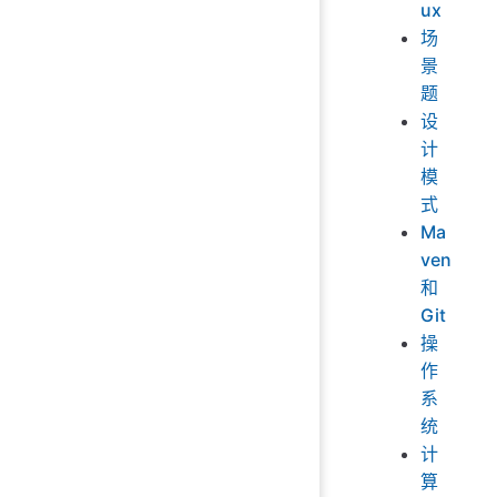
ux
场
景
题
设
计
模
式
Ma
ven
和
Git
操
作
系
统
计
算