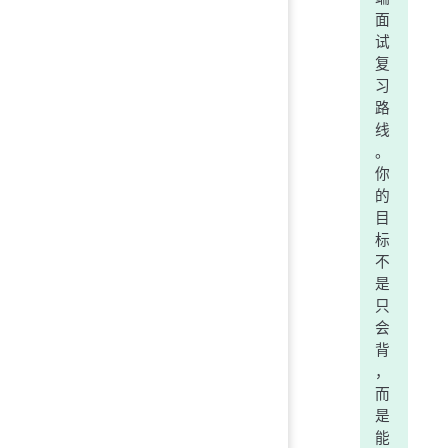
面
试
复
习
路
线
。
你
的
目
标
不
是
只
会
背
，
而
是
能