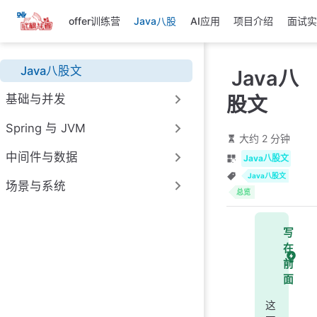
跳
offer训练营
Java八股
AI应用
项目介绍
面试实
至
主
要
Java八股文
Java八
內
容
股文
基础与并发
Spring 与 JVM
大约 2 分钟
中间件与数据
Java八股文
Java八股文
场景与系统
总览
写
在
前
面
这