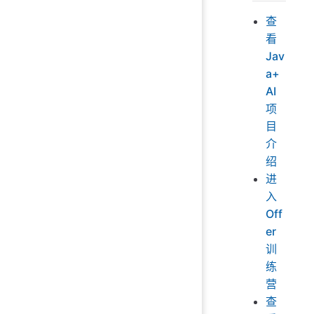
查
看
Jav
a+
AI
项
目
介
绍
进
入
Off
er
训
练
营
查