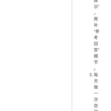
提
示”
，
再
补
“参
考
回
答”
细
节
。
每
天
做
一
次
自