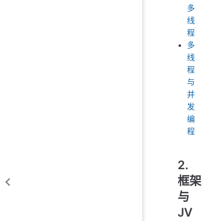
多
线
程
多
线
程
与
并
发
编
程
2.
框架
与
JV