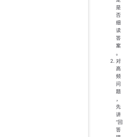
是
否
细
读
答
案
。
对
高
频
问
题
，
先
讲
“回
答