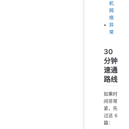
机
网
络
异
常
30
分钟
速通
路线
如果时
间非常
紧，先
过这 6
篇：