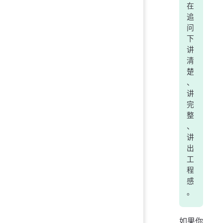
在
追
问
下
讲
清
楚
、
讲
完
整
、
讲
出
工
程
感
。
如果你