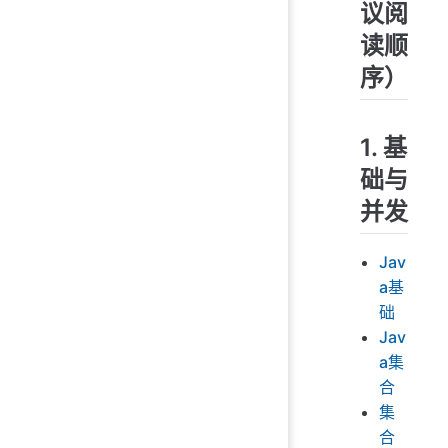
议阅
读顺
序）
1. 基
础与
并发
Jav
a基
础
Jav
a集
合
集
合