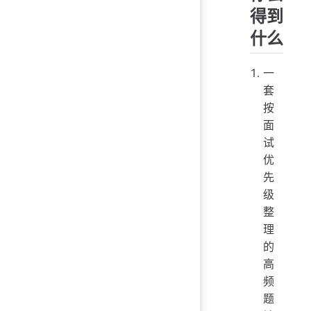
得到
什么
一
套
按
面
试
优
先
级
整
理
的
高
频
题