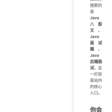
搜索的
是
Java
八股
文、
Java
面试
题、
Java
后端面
试
，这
一栏就
是站内
的核心
入口。
你会