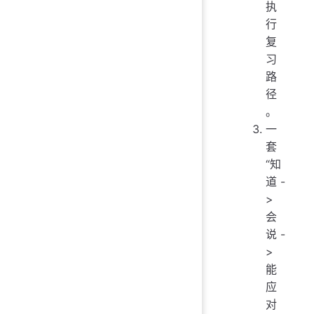
执
行
复
习
路
径
。
一
套
“知
道 -
>
会
说 -
>
能
应
对