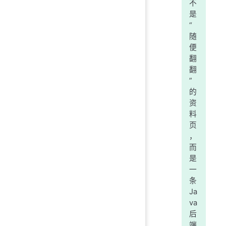
不
是
“
随
便
翻
翻
”
的
资
料
页
，
而
是
一
条
Ja
va
后
端