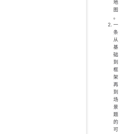
地
图
。
一
条
从
基
础
到
框
架
再
到
场
景
题
的
可