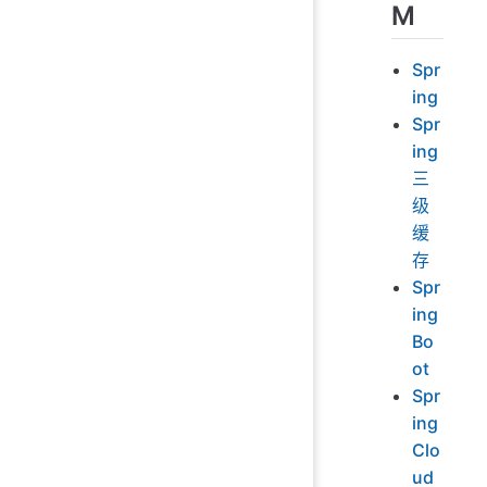
M
Spr
ing
Spr
ing
三
级
缓
存
Spr
ing
Bo
ot
Spr
ing
Clo
ud