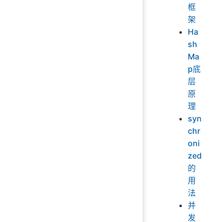
框
架
Ha
sh
Ma
p底
层
原
理
syn
chr
oni
zed
的
用
法
并
发