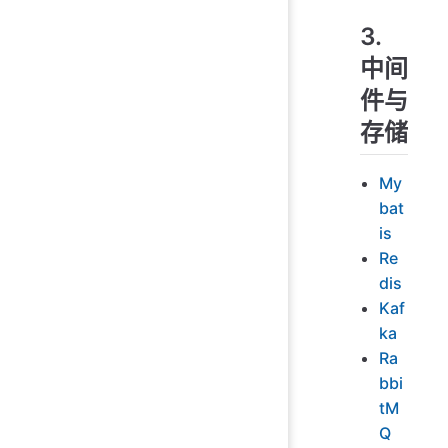
3.
中间
件与
存储
My
bat
is
Re
dis
Kaf
ka
Ra
bbi
tM
Q