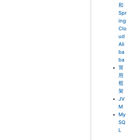
和
Spr
ing
Clo
ud
Ali
ba
ba
常
用
框
架
JV
M
My
SQ
L