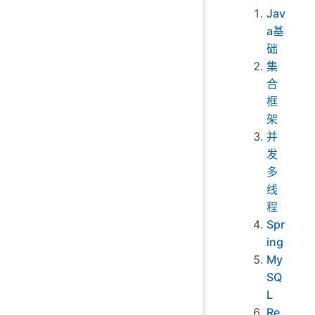
Jav
a基
础
集
合
框
架
并
发
多
线
程
Spr
ing
My
SQ
L
Re