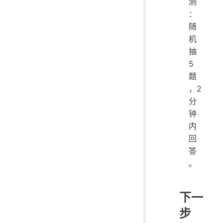
测
：
随
机
抽
5
题
，2
分
钟
内
回
答
。
下一
步