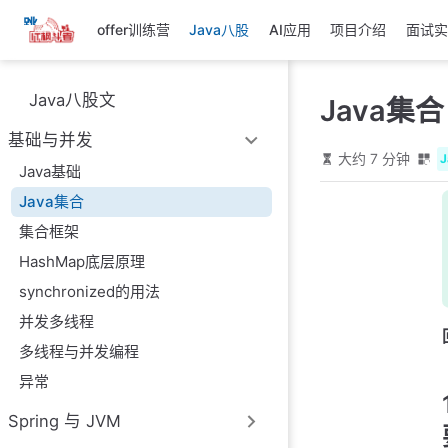
跳
offer训练营
Java八股
AI应用
项目介绍
面试实
至
主
要
Java八股文
Java集合
內
容
基础与并发
大约 7 分钟
Java基础
Java集合
集合框架
HashMap底层原理
synchronized的用法
并发多线程
多线程与并发编程
异常
Spring 与 JVM