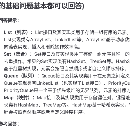
的基础问题基本都可以回答)
回答提示：
List（列表）：
List接口及其实现类用于存储一组有序的元
List实现类有ArrayList、LinkedList等。ArrayList基
向链表实现，插入和删除操作效率高。
Set（集合）：
Set接口及其实现类用于存储一组无序且唯一的
去重操作。常见的Set实现类有HashSet、TreeSet等。Has
基于红黑树实现，元素会按照自然顺序或者自定义顺序排序。
Queue（队列）：
Queue接口及其实现类用于在元素之间定
Queue实现类有LinkedList（也实现了List接口）、Priority
PriorityQueue是一个基于优先级堆的无界队列，元素的
Map（映射）：
Map接口及其实现类用于存储键值对。键是
现类有HashMap、TreeMap等。HashMap基于哈希表实
键会按照自然顺序或者自定义顺序排序。
参考回答：