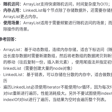
随机访问：
ArrayList支持快速随机访问，时间复杂度为O(1)；
内存占用：
LinkedList每个节点除了存储数据外，还需要
ArrayList更占内存。
使用场景：
ArrayList适用于需要频繁进行随机访问的场景；而
除操作的场景。
参考回答：
ArrayList：基于动态数组，连续内存存储，适合下标访
出长度存数据时需要新建数组，然后将老数组的数据拷贝到新
的移动（往后复制一份，插入新元素），使用尾插法并指定初
linkedList（需要创建大量的node对象）
LinkedList：基于链表，可以存储在分散的内存中，适合
历
遍历LinkedList必须使用iterator不能使用for循环，因为
对list重新进行遍历，性能消耗极大。另外不要试图使用ind
indexlOf对list进行了遍历，当结果为空时会遍历整个列表。