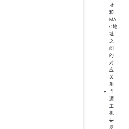
址
和
MA
C地
址
之
间
的
对
应
关
系
当
源
主
机
要
发