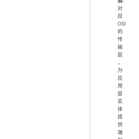
层:
对
应
OSI
的
传
输
层
，
为
应
用
层
实
体
提
供
端