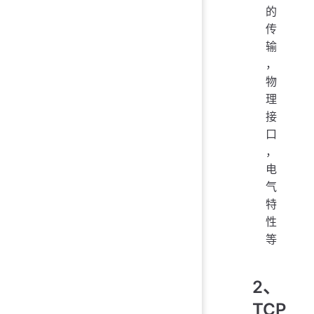
的
传
输
，
物
理
接
口
，
电
气
特
性
等
2、
TCP