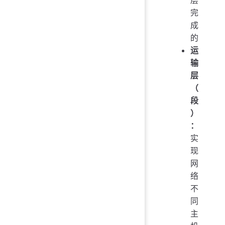
层
完
成
的
运
输
层
（
段
）
：
实
现
网
络
不
同
主