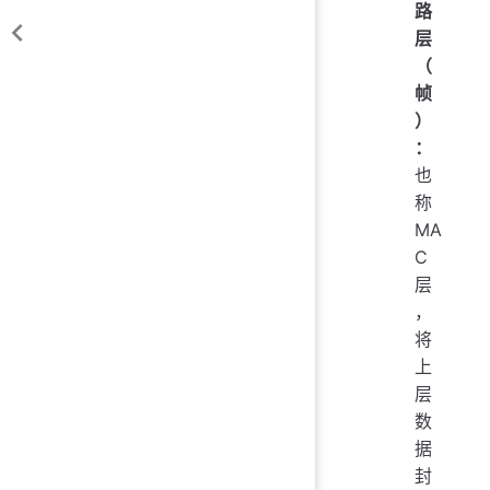
路
层
（
帧
）
：
也
称
MA
C
层
，
将
上
层
数
据
封