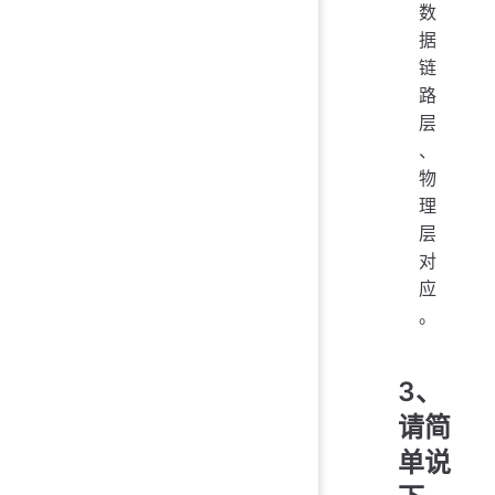
数
据
链
路
层
、
物
理
层
对
应
。
3、
请简
单说