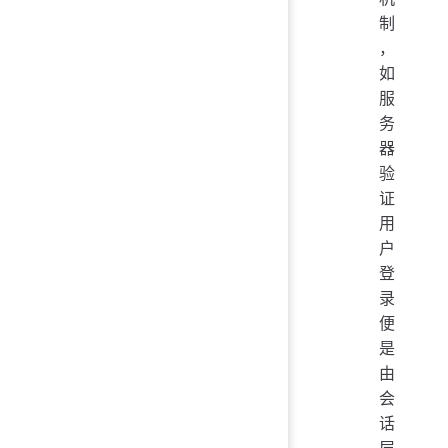
制
，
如
服
务
器
验
证
用
户
登
录
便
是
由
会
话