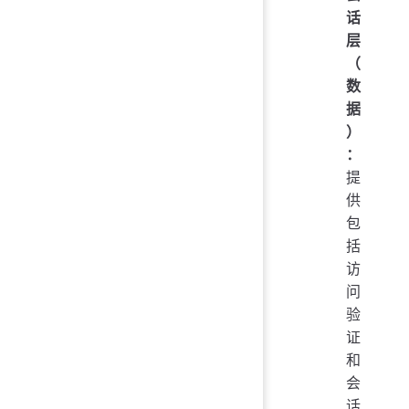
话
层
（
数
据
）
：
提
供
包
括
访
问
验
证
和
会
话