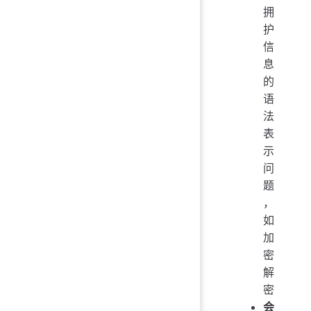
拥
护
信
息
的
语
法
表
示
问
题
，
如
加
密
解
密
会