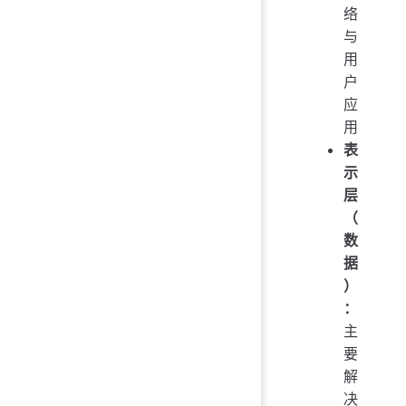
络
与
用
户
应
用
表
示
层
（
数
据
）
：
主
要
解
决