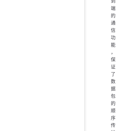
到
端
的
通
信
功
能
，
保
证
了
数
据
包
的
顺
序
传