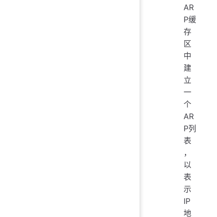
AR
P缓
存
区
中
建
立
一
个
AR
P列
表
，
以
表
示
IP
地