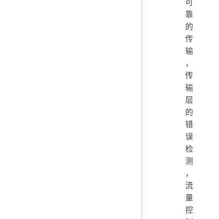
可
靠
的
传
输
，
传
输
层
的
错
误
检
测
，
流
量
控