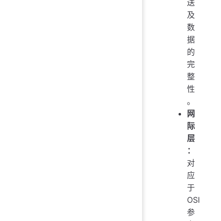
送
及
数
据
的
完
整
性
。
网
际
层
：
对
应
于
OSI
参