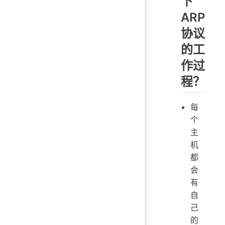
下
ARP
协议
的工
作过
程？
每
个
主
机
都
会
有
自
己
的