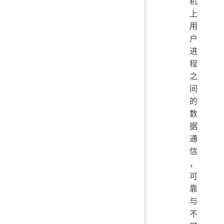
机
上
用
户
进
程
之
间
的
数
据
通
信
，
可
靠
与
不