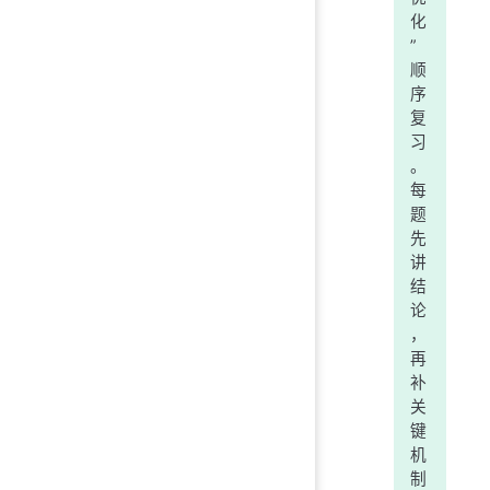
化
”
顺
序
复
习
。
每
题
先
讲
结
论
，
再
补
关
键
机
制