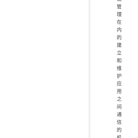
管
理
在
内
的
建
立
和
维
护
应
用
之
间
通
信
的
机