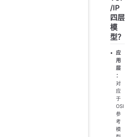
/IP
四层
模
型？
应
用
层
：
对
应
于
OSI
参
考
模
型