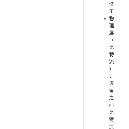
修
正
物
理
层
（
比
特
流
）
：
设
备
之
间
比
特
流