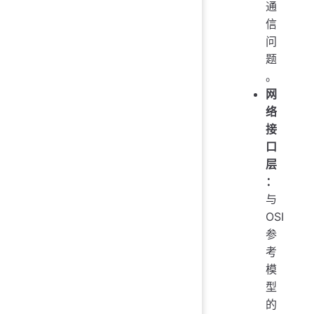
通
信
问
题
。
网
络
接
口
层
：
与
OSI
参
考
模
型
的