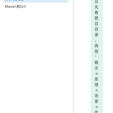
议
Maven和Git
先
看
题
目
目
录
，
再
按
“
概
念
->
原
理
->
场
景
->
优