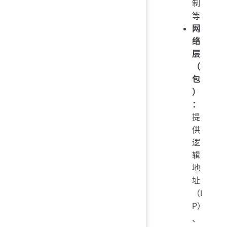
制
等
网
络
层
（
包
）
：
提
供
逻
辑
地
址
（I
P）
、