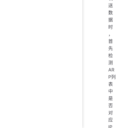
送
数
据
时
，
首
先
检
测
AR
P列
表
中
是
否
对
应
IP