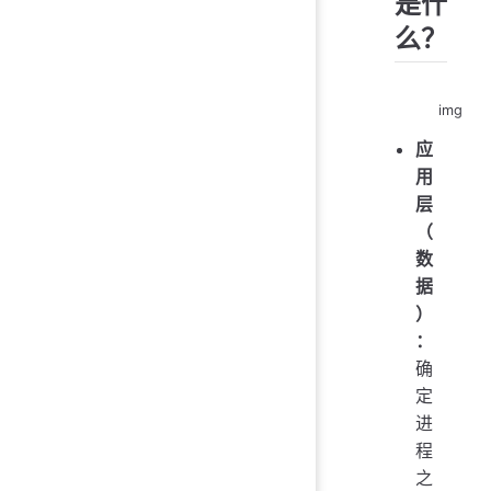
是什
么？
img
应
用
层
（
数
据
）
：
确
定
进
程
之