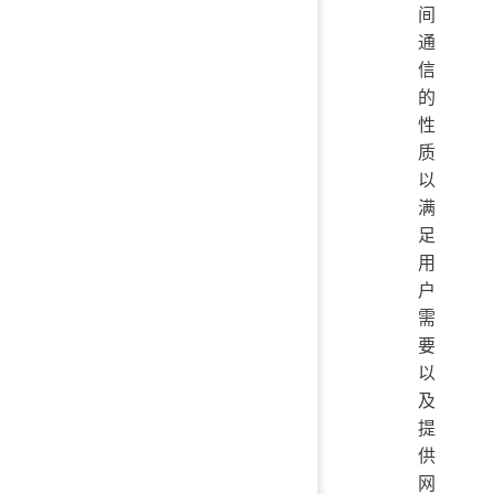
间
通
信
的
性
质
以
满
足
用
户
需
要
以
及
提
供
网