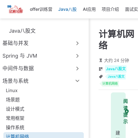
跳
offer训练营
Java八股
AI应用
项目介绍
面试实
至
主
要
Java八股文
计算机网
內
容
络
基础与并发
Spring 与 JVM
大约 24 分钟
中间件与数据
Java八股文
Java八股文
场景与系统
计算机网络
Linux
场景题
阅
读
设计模式
提
常用框架
示
操作系统
建
计算机网络