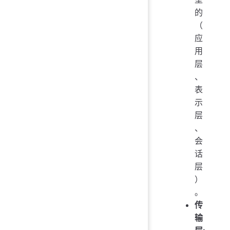
的
（
应
用
层
、
表
示
层
、
会
话
层
）
。
传
输