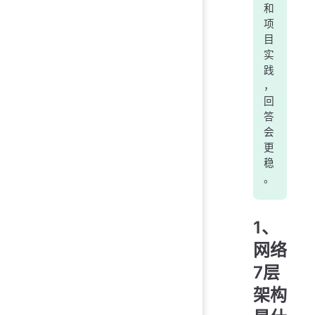
和
项
目
实
践
，
回
答
会
更
稳
。
1、
网络
7层
架构