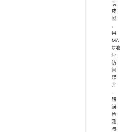
装
成
帧
，
用
MA
C地
址
访
问
媒
介
，
错
误
检
测
与