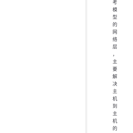
考
模
型
的
网
络
层
，
主
要
解
决
主
机
到
主
机
的