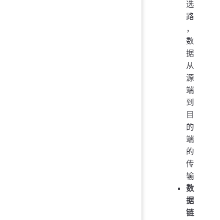
选
路
，
数
据
从
源
端
到
目
的
端
的
传
输
数
据
链