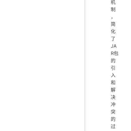
机
制
，
简
化
了
JA
R包
的
引
入
和
解
决
冲
突
的
过