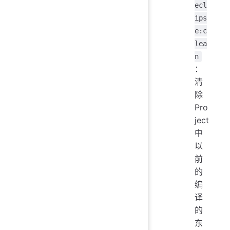
ecl
ips
e:c
lea
n
：
清
除
Pro
ject
中
以
前
的
编
译
的
东