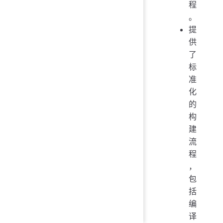
程
。
提
供
了
标
准
化
的
构
建
流
程
，
包
括
编
译