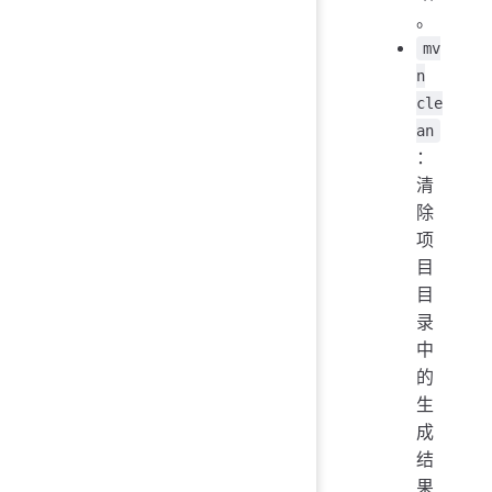
。
mv
n
cle
an
：
清
除
项
目
目
录
中
的
生
成
结
果