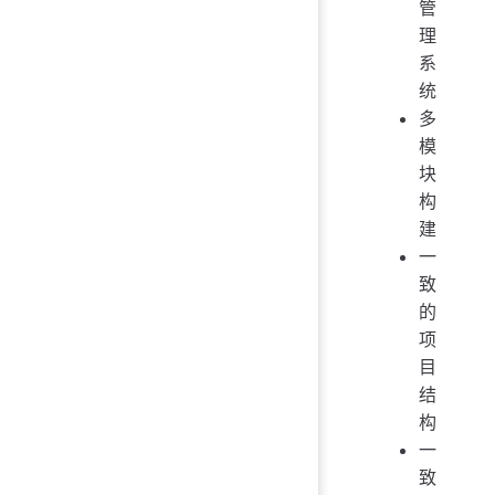
管
理
系
统
多
模
块
构
建
一
致
的
项
目
结
构
一
致