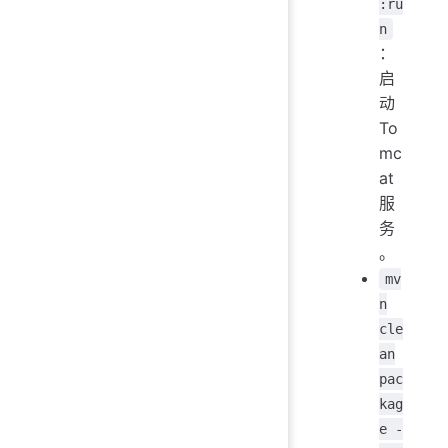
:ru
n
：
启
动
To
mc
at
服
务
。
mv
n
cle
an
pac
kag
e -