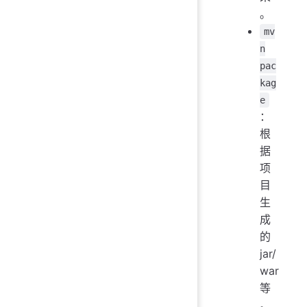
。
mv
n
pac
kag
e
：
根
据
项
目
生
成
的
jar/
war
等
。