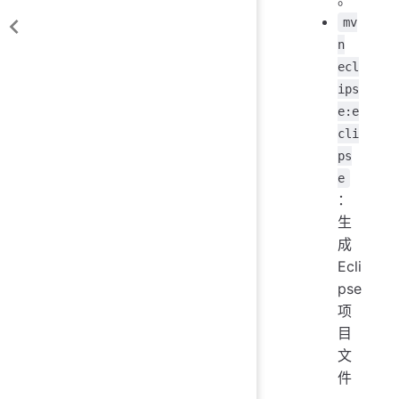
mv
n
ecl
ips
e:e
cli
ps
e
：
生
成
Ecli
pse
项
目
文
件