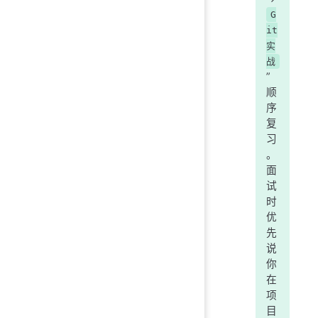
G
it
实
战
”
顺
序
复
习
。
面
试
时
优
先
说
你
在
项
目