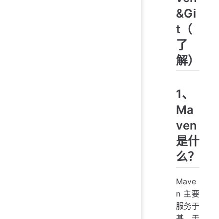
&Gi
t（
了
解）
1、
Ma
ven
是什
么？
Mave
n 主要
服务于
基于