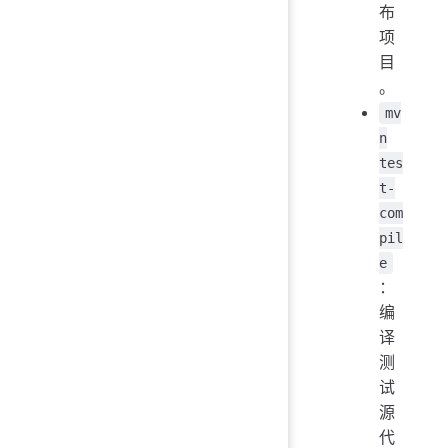
布
项
目
。
mv
n
tes
t-
com
pil
e
：
编
译
测
试
源
代