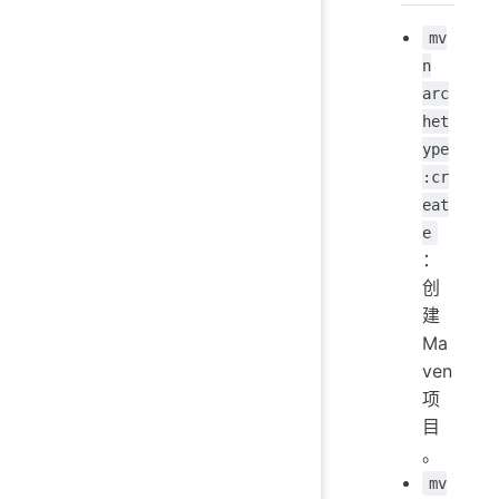
mv
n
arc
het
ype
:cr
eat
e
：
创
建
Ma
ven
项
目
。
mv