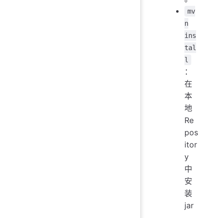
mv
n
ins
tal
l
：
在
本
地
Re
pos
itor
y
中
安
装
jar
。