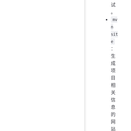
试
。
mv
n
sit
e
：
生
成
项
目
相
关
信
息
的
网
站