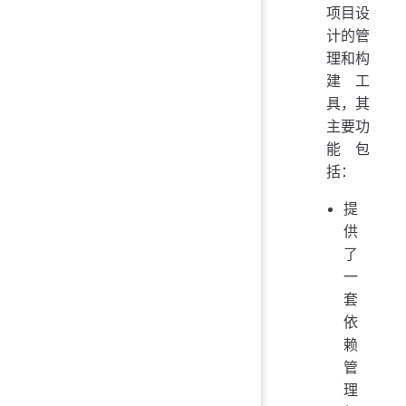
项目设
计的管
理和构
建工
具，其
主要功
能包
括：
提
供
了
一
套
依
赖
管
理