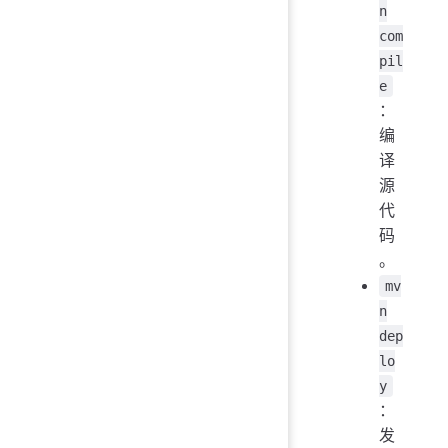
n
com
pil
e
：
编
译
源
代
码
。
mv
n
dep
lo
y
：
发