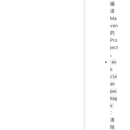
编
译
Ma
ven
的
Pro
ject
。
mv
n
cle
an
pac
kag
e
：
清
除