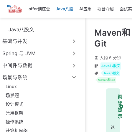
跳
offer训练营
Java八股
AI应用
项目介绍
面试实
至
主
要
Java八股文
Maven和
內
容
Git
基础与并发
Spring 与 JVM
大约 6 分钟
中间件与数据
Java八股文
Java八股文
场景与系统
Maven和Git
Linux
场景题
阅
读
设计模式
提
常用框架
示
操作系统
这
计算机网络