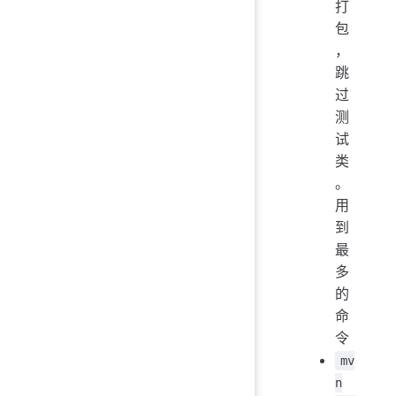
打
包
，
跳
过
测
试
类
。
用
到
最
多
的
命
令
mv
n