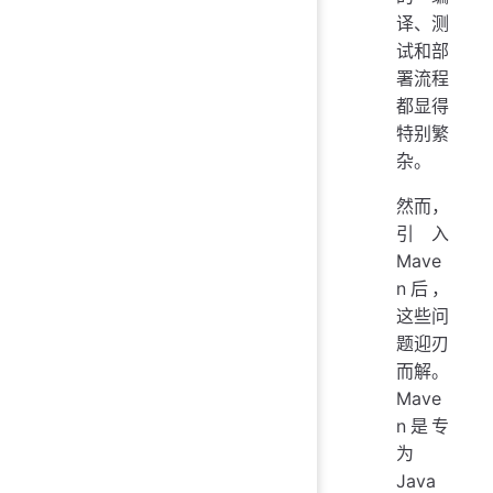
译、测
试和部
署流程
都显得
特别繁
杂。
然而，
引入
Mave
n后，
这些问
题迎刃
而解。
Mave
n是专
为
Java