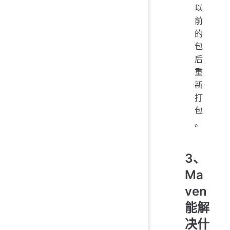
以
前
的
包
后
重
新
打
包
。
3、
Ma
ven
能解
决什