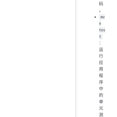
码
。
mv
n
tes
t
：
运
行
应
用
程
序
中
的
单
元
测