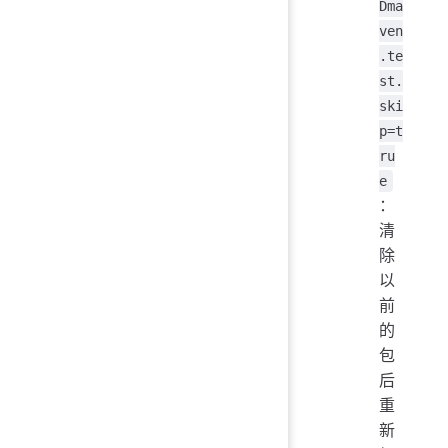
Dma
ven
.te
st.
ski
p=t
ru
e
：
清
除
以
前
的
包
后
重
新