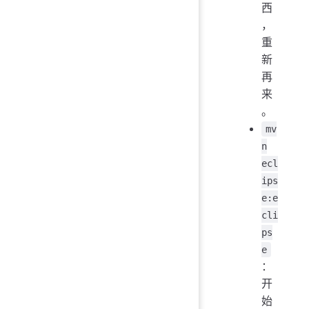
西
，
重
新
再
来
。
mv
n
ecl
ips
e:e
cli
ps
e
：
开
始