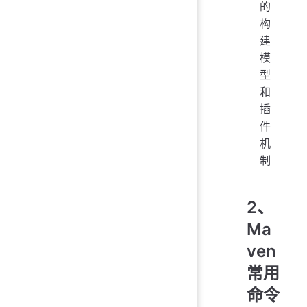
的
构
建
模
型
和
插
件
机
制
2、
Ma
ven
常用
命令