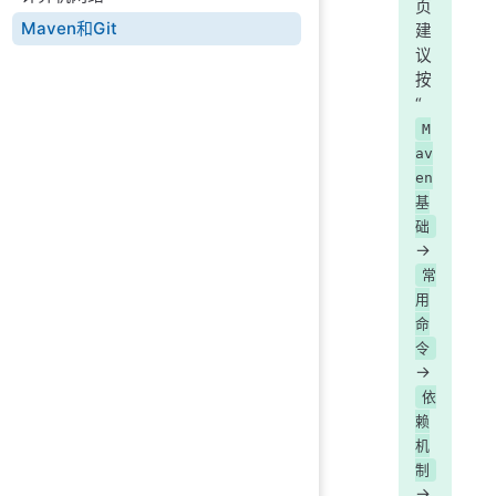
页
Maven和Git
建
议
按
“
M
av
en
基
础
->
常
用
命
令
->
依
赖
机
制
->