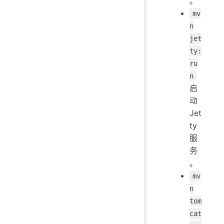
。
mv
n
jet
ty:
ru
n
启
动
Jet
ty
服
务
。
mv
n
tom
cat