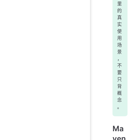
里
的
真
实
使
用
场
景
，
不
要
只
背
概
念
。
Ma
ven