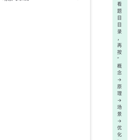
看
题
目
目
录
，
再
按
“
概
念
->
原
理
->
场
景
->
优
化