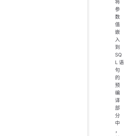
将
参
数
值
嵌
入
到
SQ
L语
句
的
预
编
译
部
分
中
，