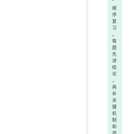
”
顺
序
复
习
。
每
题
先
讲
结
论
，
再
补
关
键
机
制
和
项