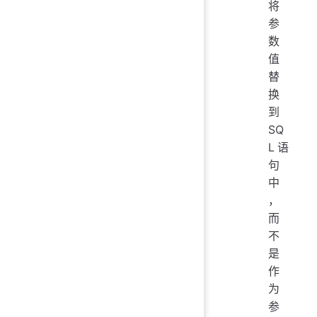
将
参
数
值
替
换
到
SQ
L语
句
中
，
而
不
是
作
为
参