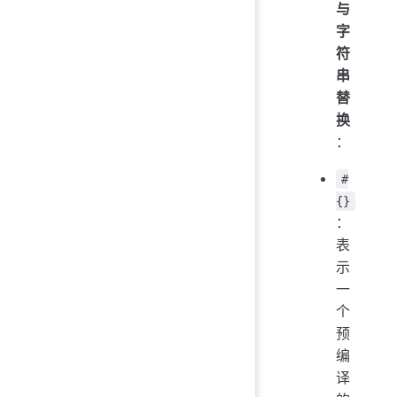
与
字
符
串
替
换
：
#
{}
：
表
示
一
个
预
编
译