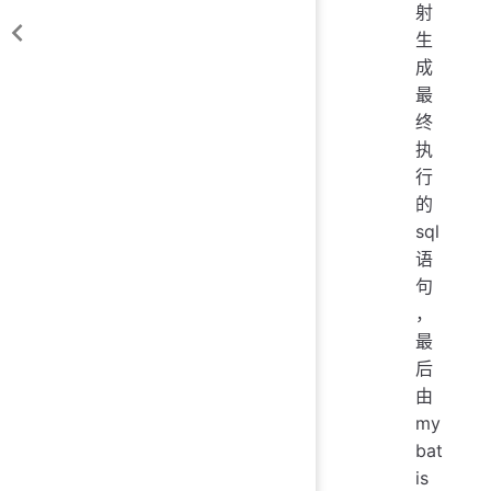
射
生
成
最
终
执
行
的
sql
语
句
，
最
后
由
my
bat
is