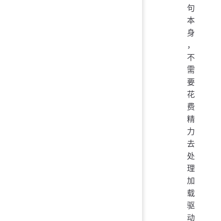
句
本
身
，
不
需
要
花
费
精
力
去
处
理
加
载
驱
动