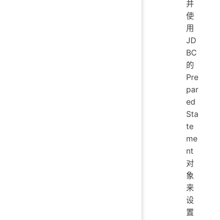
并
使
用
JD
BC
的
Pre
par
ed
Sta
te
me
nt
对
象
来
设
置