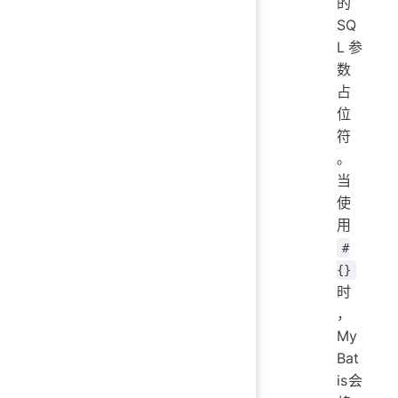
的
SQ
L参
数
占
位
符
。
当
使
用
#
{}
时
，
My
Bat
is会