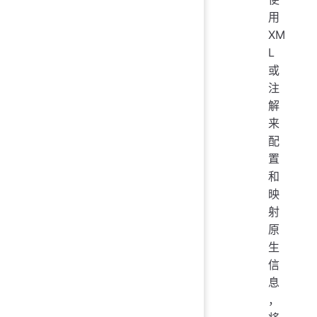
用
XM
L
或
注
解
来
配
置
和
映
射
原
生
信
息
，