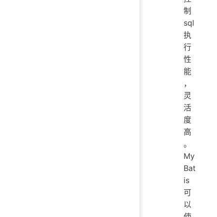
制
sql
执
行
性
能
，
灵
活
度
高
。
My
Bat
is
可
以
使