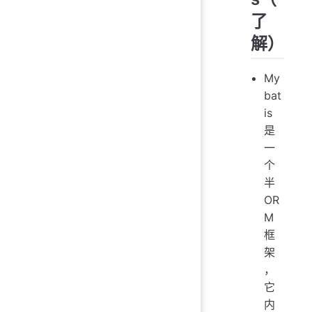
了
解）
My
bat
is
是
一
个
半
OR
M
框
架
，
它
内