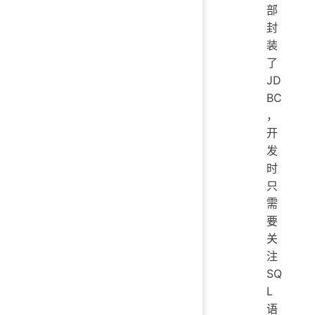
部
封
装
了
JD
BC
，
开
发
时
只
需
要
关
注
SQ
L
语