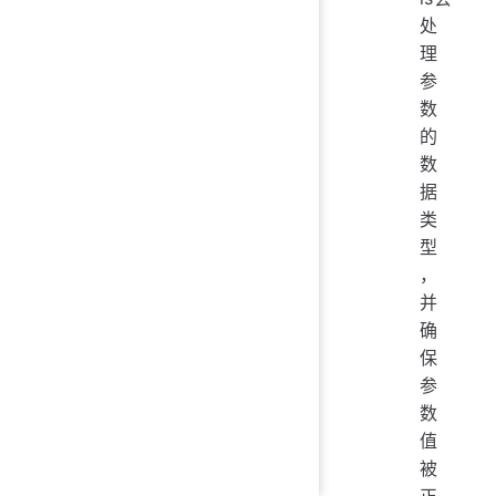
处
理
参
数
的
数
据
类
型
，
并
确
保
参
数
值
被