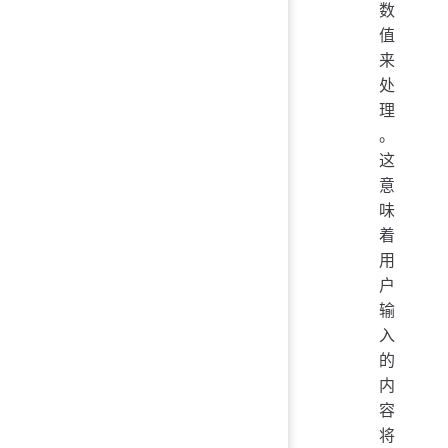
数
值
来
处
理
。
这
意
味
着
用
户
输
入
的
内
容
将