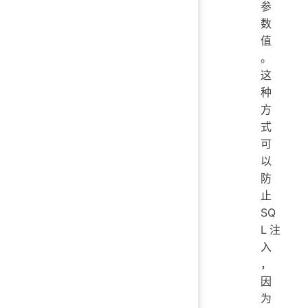
参
数
值
。
这
种
方
式
可
以
防
止
SQ
L注
入
，
因
为