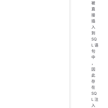
被
直
接
插
入
到
SQ
L语
句
中
，
因
此
存
在
SQ
L注
入