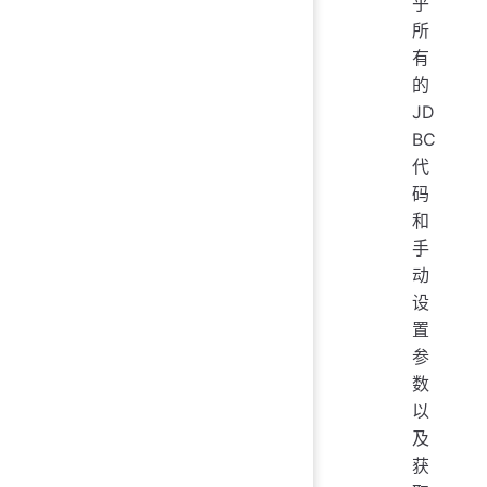
乎
所
有
的
JD
BC
代
码
和
手
动
设
置
参
数
以
及
获