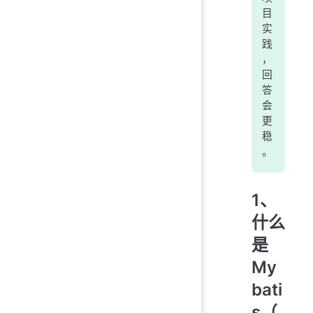
目
实
践
，
回
答
会
更
稳
。
1、
什么
是
My
bati
s（