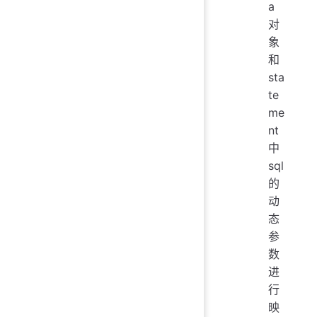
a
对
象
和
sta
te
me
nt
中
sql
的
动
态
参
数
进
行
映