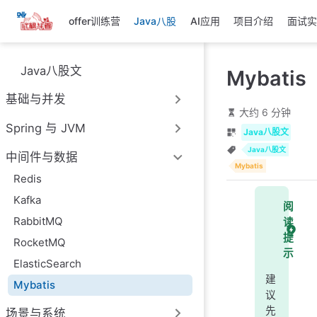
跳
offer训练营
Java八股
AI应用
项目介绍
面试实
至
主
要
Java八股文
Mybatis
內
容
基础与并发
大约 6 分钟
Spring 与 JVM
Java八股文
Java八股文
中间件与数据
Mybatis
Redis
Kafka
阅
RabbitMQ
读
提
RocketMQ
示
ElasticSearch
建
Mybatis
议
先
场景与系统