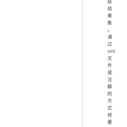
取
结
果
集
。
通
过
xml
文
件
或
注
解
的
方
式
将
要