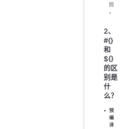
回
。
2、
#{}
和
${}
的区
别是
什
么？
预
编
译