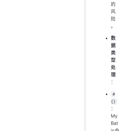
的
风
险
。
数
据
类
型
处
理
：
#
{}
：
My
Bat
is会