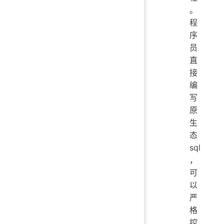
。
程
序
员
直
接
编
写
原
生
态
sql
，
可
以
严
格
控