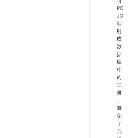
将
PO
JO
映
射
成
数
据
库
中
的
记
录
，
避
免
了
几