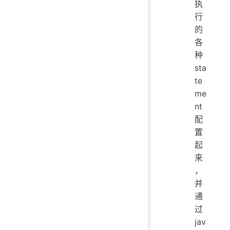
执
行
的
各
种
sta
te
me
nt
配
置
起
来
，
并
通
过
jav