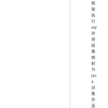
框
架
执
行
sql
并
将
结
果
映
射
为
jav
a
对
象
并
返