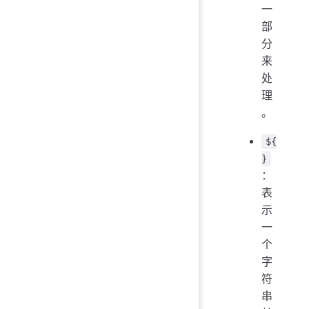
一
部
分
来
处
理
。
${
}
：
表
示
一
个
字
符
串