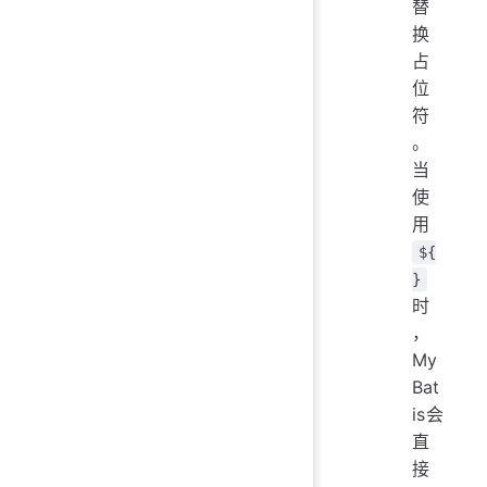
替
换
占
位
符
。
当
使
用
${
}
时
，
My
Bat
is会
直
接