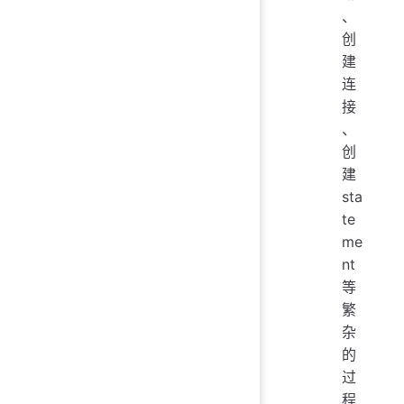
、
创
建
连
接
、
创
建
sta
te
me
nt
等
繁
杂
的
过
程