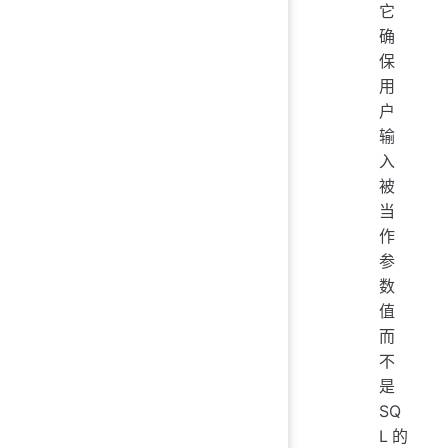
它
确
保
用
户
输
入
被
当
作
参
数
值
而
不
是
SQ
L的