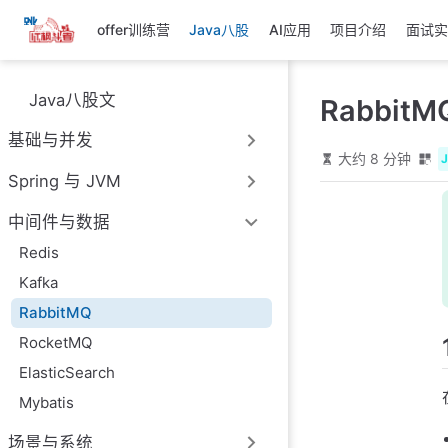
跳
offer训练营
Java八股
AI应用
项目介绍
面试实
至
主
要
Java八股文
RabbitM
內
容
基础与并发
大约 8 分钟
Spring 与 JVM
中间件与数据
Redis
Kafka
RabbitMQ
RocketMQ
ElasticSearch
Mybatis
场景与系统