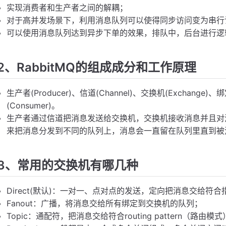
实现消费者和生产者之间的解耦；
对于高并发场景下，利用消息队列可以使得同步访问变为串行
可以使用消息队列达到异步下单的效果，排队中，后台进行逻
2、RabbitMQ的组成成分和工作原理
生产者(Producer)、信道(Channel)、交换机(Exchange)、绑
(Consumer)。
生产者通过信道把消息发送给交换机，交换机接收消息并且对
来把消息分发到不同的队列上，消息会一直留在队列里直到被
3、常用的交换机有哪几种
Direct(默认)：一对一、点对点的发送，定向把消息交给符合指定r
Fanout：广播，将消息交给所有绑定到交换机的队列；
Topic：通配符，把消息交给符合routing pattern（路由模