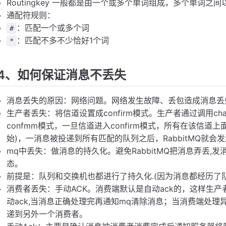
Routingkey 一般都是由一个或多个单词组成，多个单词之间以”.”分
通配符规则：
：匹配一个或多个词
#
：匹配不多不少恰好1个词
*
4、如何保证消息不丢失
消息丢失的原因：网络问题。网络发生故障、丢包造成消息丢
生产者丢失：将信道设置成confirm模式。生产者通过调用chamne
confmm模式，一旦信道进入confirm模式，所有在该信道
始)，一消息被投递到所有匹配的队列之后，RabbitMQ就会发送一个
mq中丢失：做消息的持久化。避免RabbitMQ把消息弄丢,
态。
前提是：队列和交换机也都进行了持久化.(因为消息都经历了
消费者丢失：手动ACK。消费端默认是自动ack的，这样生
动ack,当消息正确处理完再通知mq清除消息；当消费端处理
递到另外一个消费者。