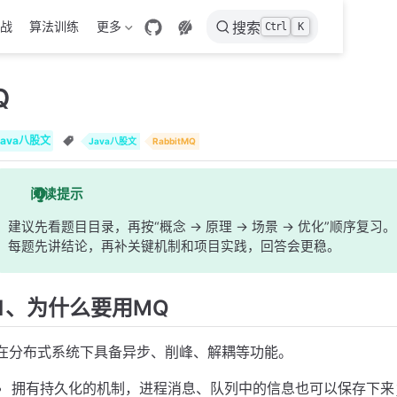
战
算法训练
更多
搜索
Ctrl
K
Q
Java八股文
Java八股文
RabbitMQ
阅读提示
建议先看题目目录，再按“概念 -> 原理 -> 场景 -> 优化”顺序复习。
每题先讲结论，再补关键机制和项目实践，回答会更稳。
1、为什么要用MQ
在分布式系统下具备异步、削峰、解耦等功能。
拥有持久化的机制，进程消息、队列中的信息也可以保存下来