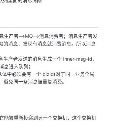
队列里面的消息清除
产者-->MQ-->消息消费者；消息生产者发
MQ的消息，发现有消息就消费消息。所以消息
者发送的消息生成⼀个 inner-msg-id，
消息进⼊队列；
中必须要有⼀个 bizId(对于同一业务全局
依据，避免同⼀条消息被重复消费。
它能被重新投递到另一个交换机，这个交换机