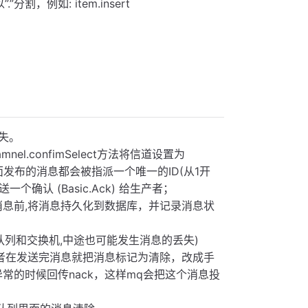
割，例如: item.insert
失。
l.confimSelect方法将信道设置为
上面发布的消息都会被指派一个唯一的ID(从1开
确认 (Basic.Ack) 给生产者；
发消息前,将消息持久化到数据库，并记录消息状
队列和交换机,中途也可能发生消息的丢失)
产者在发送完消息就把消息标记为清除，改成手
异常的时候回传nack，这样mq会把这个消息投