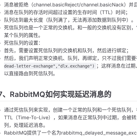
消息被拒绝（channel.basicReject/channel.basicNack）并且
消息在队列的存活时间超过设置的生存时间（TTL）时间；
队列达到最大长度（队列满了，无法再添加数据到队列中）。
死信队列也是一个正常的交换机，和一般的交换机没有区别，
某个队列的属性。
死信队列的设置：
首先，需要设置死信队列的交换机和队列，然后进行绑定；
然后，我们声明正常交换机、队列，再绑定，只不过我们需要
；这样消息在过期
dead-letter-exchange","dlx.exchange")
以直接路由到死信队列。
7、RabbitMQ如何实现延迟消息的
通过死信队列来实现，创建一个正常的队列和一个死信队列，
TTL（Time-To-Live），如果消息在正常队列中过期，
列，处理延迟消息。
RabbitMQ提供了一个名为rabbitmq_delayed_messag