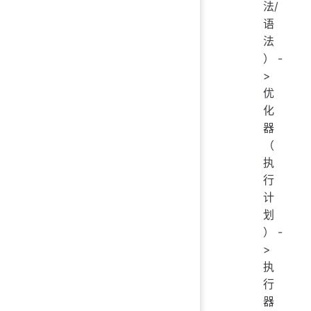
法/
语
法
） -
>
优
化
器
（
执
行
计
划
） -
>
执
行
器