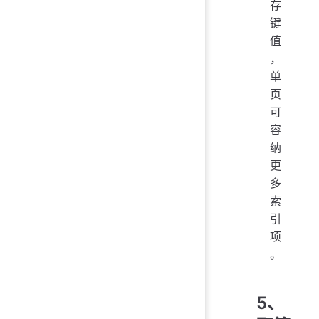
存
键
值
，
单
页
可
容
纳
更
多
索
引
项
。
5、