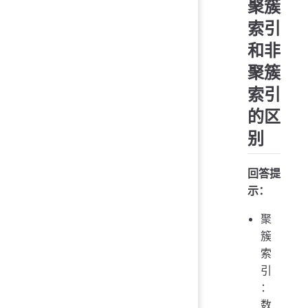
聚簇
索引
和非
聚簇
索引
的区
别
回答提
示：
聚
簇
索
引
：
数