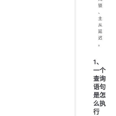
锁
、
主
从
延
迟
。
1、
一个
查询
语句
是怎
么执
行