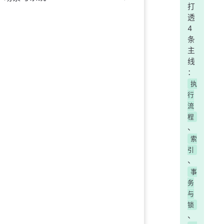
打
透
4
条
主
线
：
执
行
流
程
、
索
引
、
事
务
与
锁
、