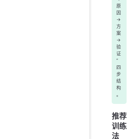
原
因
->
方
案
->
验
证
”
四
步
结
构
。
推荐
训练
法