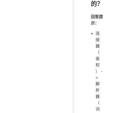
的？
回答提
示：
连
接
器
（
鉴
权
） -
>
解
析
器
（
词