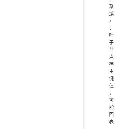
聚
簇
）
：
叶
子
节
点
存
主
键
值
，
可
能
回
表
。