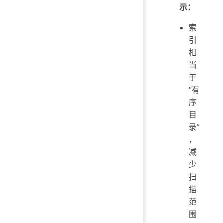
示：
索
引
相
当
于
“有
序
目
录”
，
减
少
扫
描
范
围