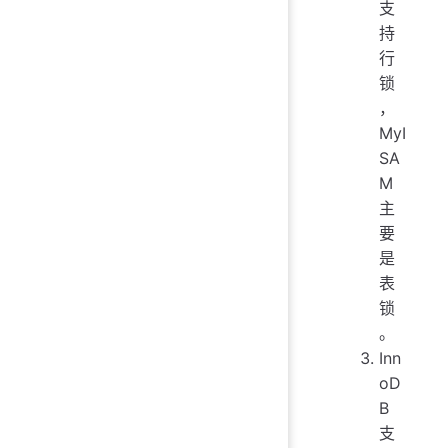
支
持
行
锁
，
MyI
SA
M
主
要
是
表
锁
。
Inn
oD
B
支