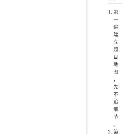
第
一
遍
建
立
题
目
地
图
，
先
不
追
细
节
。
第