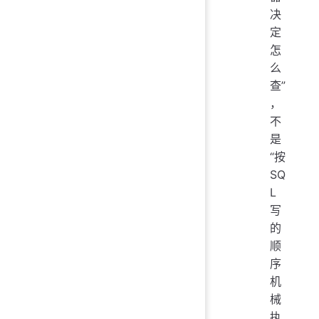
决
定
怎
么
查”
，
不
是
“按
SQ
L
写
的
顺
序
机
械
执