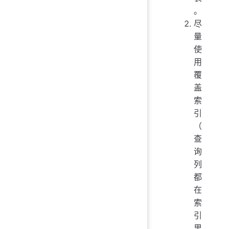
。
尽
量
使
用
覆
盖
索
引
（
查
询
列
都
在
索
引
里