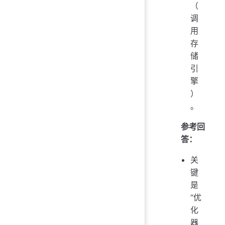
（
调
用
存
储
引
擎
）
。
参考回
答：
关
键
是
“优
化
器