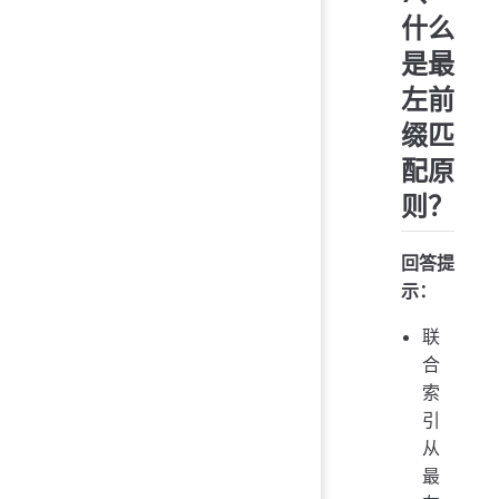
什么
是最
左前
缀匹
配原
则？
回答提
示：
联
合
索
引
从
最