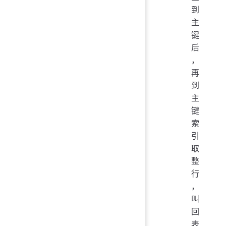
到
主
键
后
，
再
到
主
键
索
引
取
整
行
，
叫
回
表