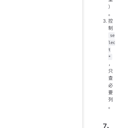
）
。
控
制
se
lec
t
*
，
只
查
必
要
列
。
7、