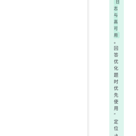
日
志
与
高
可
用
。
回
答
优
化
题
时
优
先
使
用
“
定
位
->