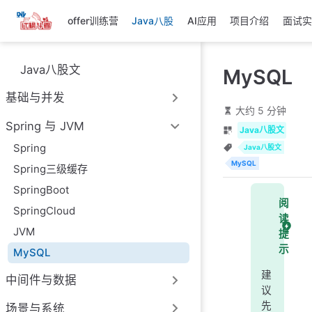
跳
offer训练营
Java八股
AI应用
项目介绍
面试实
至
主
要
Java八股文
MySQL
內
容
基础与并发
大约 5 分钟
Spring 与 JVM
Java八股文
Spring
Java八股文
MySQL
Spring三级缓存
SpringBoot
阅
SpringCloud
读
JVM
提
示
MySQL
建
中间件与数据
议
先
场景与系统