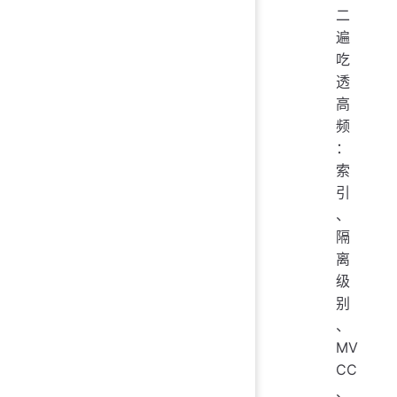
二
遍
吃
透
高
频
：
索
引
、
隔
离
级
别
、
MV
CC
、