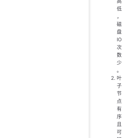
高
低
，
磁
盘
IO
次
数
少
。
叶
子
节
点
有
序
且
可