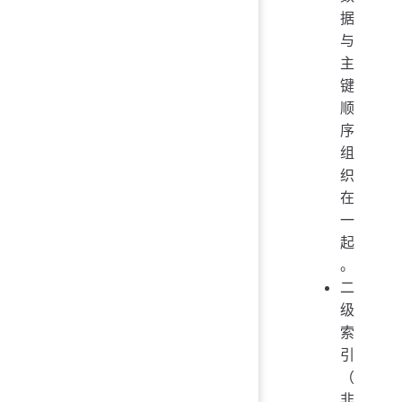
据
与
主
键
顺
序
组
织
在
一
起
。
二
级
索
引
（
非