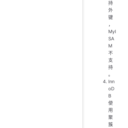
持
外
键
，
MyI
SA
M
不
支
持
。
Inn
oD
B
使
用
聚
簇