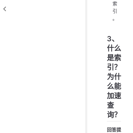
索
引
。
3、
什么
是索
引？
为什
么能
加速
查
询？
回答提