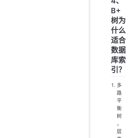
4、
B+
树为
什么
适合
数据
库索
引？
多
路
平
衡
树
，
层