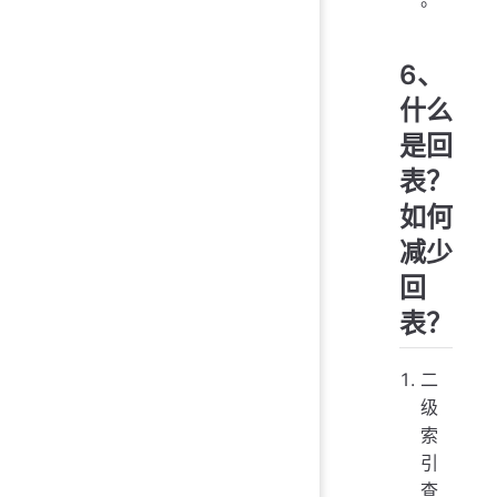
6、
什么
是回
表？
如何
减少
回
表？
二
级
索
引
查