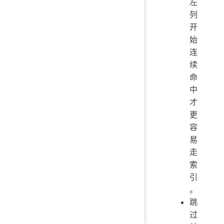
左
列
开
始
连
续
命
中
才
更
容
易
走
索
引
。
跳
过