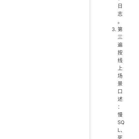
日
志
。
第
三
遍
按
线
上
场
景
口
述
：
慢
SQ
L、
死