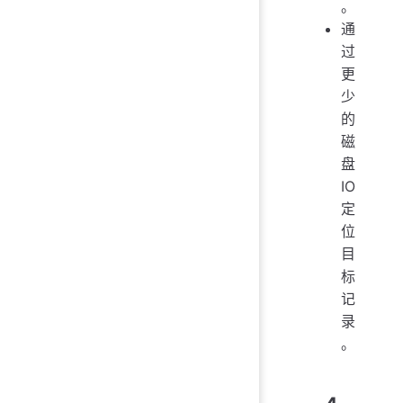
。
通
过
更
少
的
磁
盘
IO
定
位
目
标
记
录
。