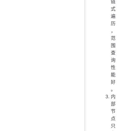
链
式
遍
历
，
范
围
查
询
性
能
好
。
内
部
节
点
只