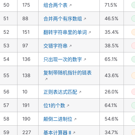
50
175
71.5%
组合两个表
51
88
46.5%
合并两个有序数组
52
151
35.4%
翻转字符串里的单词
53
97
38.5%
交错字符串
54
136
65.1%
只出现一次的数字
复制带随机指针的链表
55
138
43.6%
56
10
26.0%
正则表达式匹配
57
191
64.1%
位1的个数
58
190
54.6%
颠倒二进制位
59
227
34.7%
基本计算器 II