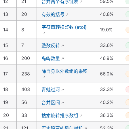
12
21
59.5%
合并两个有序链表
13
20
40.8%
有效的括号
字符串转换整数 (atoi)
14
8
19.0%
15
7
33.6%
整数反转
16
200
46.9%
岛屿数量
除自身以外数组的乘积
17
238
66.0%
18
403
32.3%
青蛙过河
19
56
40.2%
合并区间
20
33
36.3%
搜索旋转排序数组
21
121
52.3%
买卖股票的最佳时机