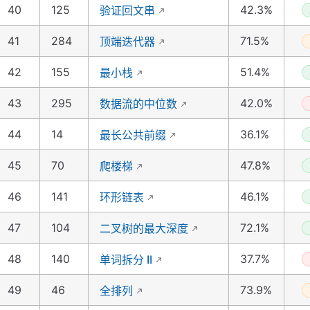
40
125
42.3%
验证回文串
41
284
71.5%
顶端迭代器
42
155
51.4%
最小栈
43
295
42.0%
数据流的中位数
44
14
36.1%
最长公共前缀
45
70
47.8%
爬楼梯
46
141
46.1%
环形链表
47
104
72.1%
二叉树的最大深度
48
140
37.7%
单词拆分 II
49
46
73.9%
全排列