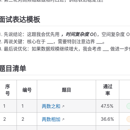
面试表达模板
先说结论：这题我会优先用
，时间复杂度 O(
)，空间复杂度 O(
再说关键：核心在于 ___，需要特别注意边界 ___。
最后说优化：如果数据规模继续增大，我会考虑 ___ 做进一
题目清单
序
通过
编号
题目
号
率
1
1
47.5%
两数之和
2
2
36.6%
两数相加