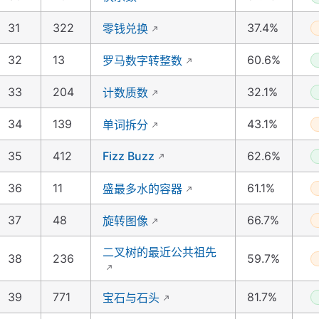
31
322
37.4%
零钱兑换
32
13
60.6%
罗马数字转整数
33
204
32.1%
计数质数
34
139
43.1%
单词拆分
35
412
Fizz Buzz
62.6%
36
11
61.1%
盛最多水的容器
37
48
66.7%
旋转图像
二叉树的最近公共祖先
38
236
59.7%
39
771
81.7%
宝石与石头