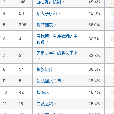
3
146
45.4%
LRU缓存机制
4
53
49.0%
最大子序和
5
206
66.9%
反转链表
寻找两个有序数组的中
6
4
36.7%
位数
无重复字符的最长子串
7
3
32.8%
8
54
38.5%
螺旋矩阵
9
5
28.4%
最长回文子串
10
42
48.4%
接雨水
11
15
25.4%
三数之和