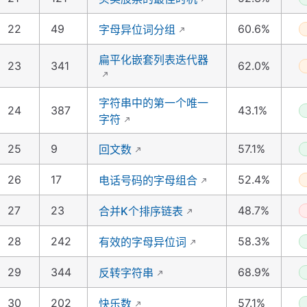
22
49
60.6%
字母异位词分组
扁平化嵌套列表迭代器
23
341
62.0%
字符串中的第一个唯一
24
387
43.1%
字符
25
9
57.1%
回文数
26
17
52.4%
电话号码的字母组合
27
23
48.7%
合并K个排序链表
28
242
58.3%
有效的字母异位词
29
344
68.9%
反转字符串
30
202
57.1%
快乐数