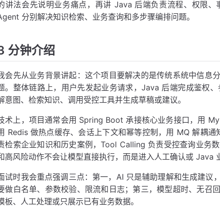
的讲法会先说明业务痛点，再讲 Java 后端负责流程、权限、事务和审
Agent 分别解决知识检索、业务查询和多步骤编排问题。
3 分钟介绍
我会先从业务背景讲起：这个项目要解决的是传统系统中信息
题。整体链路上，用户先发起业务请求，Java 后端完成鉴权、
解意图、检索知识、调用受控工具并生成草稿或建议。
技术上，项目通常会用 Spring Boot 承接核心业务接口，用
用 Redis 做热点缓存、会话上下文和幂等控制，用 MQ 解耦通
责检索企业知识和历史案例，Tool Calling 负责受控查询业
和高风险动作不会让模型直接执行，而是进入人工确认或 Java
面试时我会重点强调三点：第一，AI 只是辅助理解和生成建议
要做白名单、参数校验、限流和日志；第三，模型超时、无召
模板、人工处理或只展示已有业务数据。