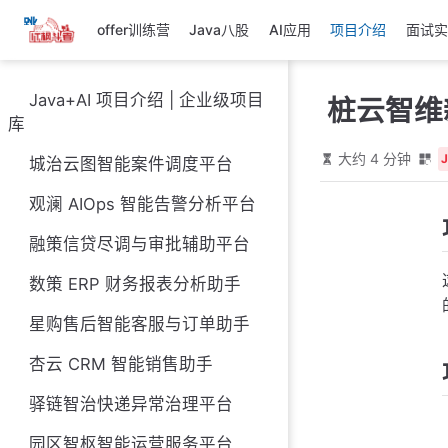
跳
offer训练营
Java八股
AI应用
项目介绍
面试实
至
主
要
Java+AI 项目介绍 | 企业级项目
桩云智维
內
库
容
大约 4 分钟
城治云图智能案件调度平台
观澜 AIOps 智能告警分析平台
融策信贷尽调与审批辅助平台
数策 ERP 财务报表分析助手
星购售后智能客服与订单助手
杏云 CRM 智能销售助手
驿链智治快递异常治理平台
园区智枢智能运营服务平台