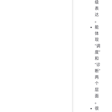
级
表
达
。
能
体
现
“调
度”
和
“诊
断”
两
个
层
面
。
很