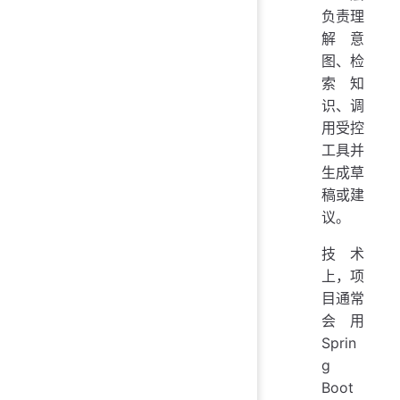
负责理
解意
图、检
索知
识、调
用受控
工具并
生成草
稿或建
议。
技术
上，项
目通常
会用
Sprin
g
Boot