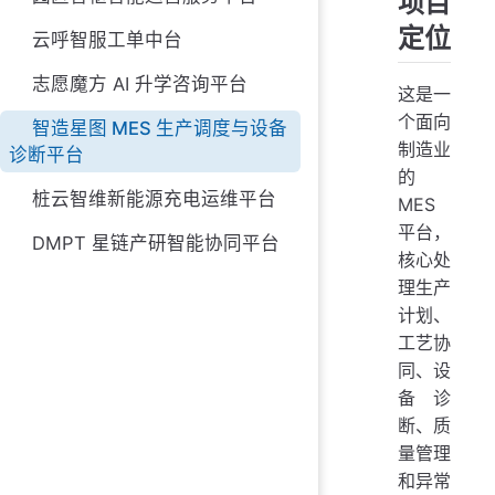
项目
定位
云呼智服工单中台
志愿魔方 AI 升学咨询平台
这是一
个面向
智造星图 MES 生产调度与设备
制造业
诊断平台
的
桩云智维新能源充电运维平台
MES
平台，
DMPT 星链产研智能协同平台
核心处
理生产
计划、
工艺协
同、设
备诊
断、质
量管理
和异常