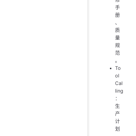
手
册
、
质
量
规
范
。
To
ol
Cal
ling
：
生
产
计
划