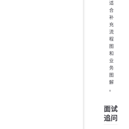
适
合
补
充
流
程
图
和
业
务
图
解
。
面试
追问