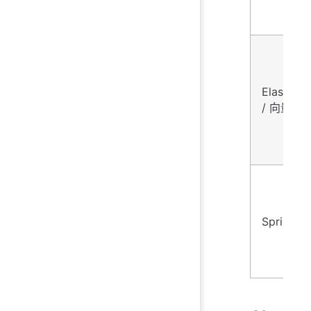
Elasticse
/ 向量库
Spring AI