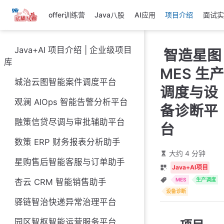
跳
offer训练营
Java八股
AI应用
项目介绍
面试实
至
主
要
Java+AI 项目介绍 | 企业级项目
智造星图
內
库
容
MES 生产
城治云图智能案件调度平台
调度与设
观澜 AIOps 智能告警分析平台
备诊断平
融策信贷尽调与审批辅助平台
台
数策 ERP 财务报表分析助手
大约 4 分钟
星购售后智能客服与订单助手
Java+AI项目
MES
生产调度
杏云 CRM 智能销售助手
设备诊断
驿链智治快递异常治理平台
园区智枢智能运营服务平台