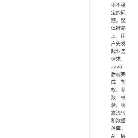
率不稳
定的问
题。整
体链路
上，用
户先发
起业务
请求，
Java
后端完
成鉴
权、参
数校
验、状
态流转
和数据
落库；
AI 层