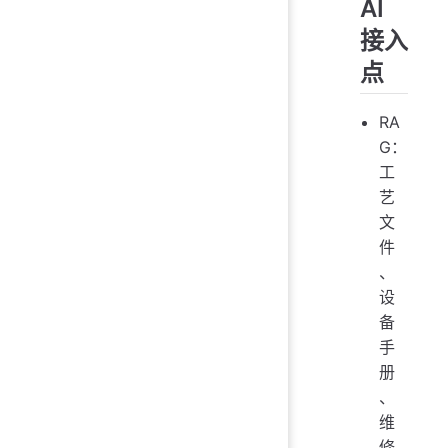
AI
接入
点
RA
G：
工
艺
文
件
、
设
备
手
册
、
维
修