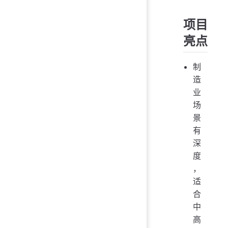
项目
亮点
制
造
业
场
景
有
深
度
，
适
合
中
高