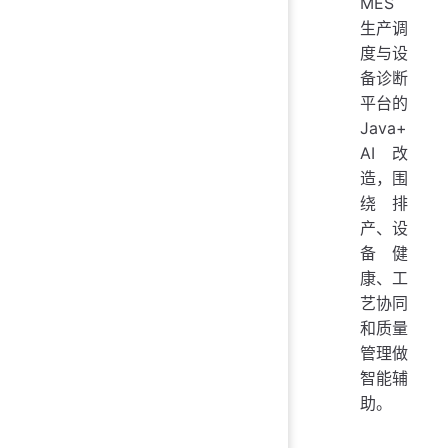
MES
生产调
度与设
备诊断
平台的
Java+
AI 改
造，围
绕排
产、设
备健
康、工
艺协同
和质量
管理做
智能辅
助。