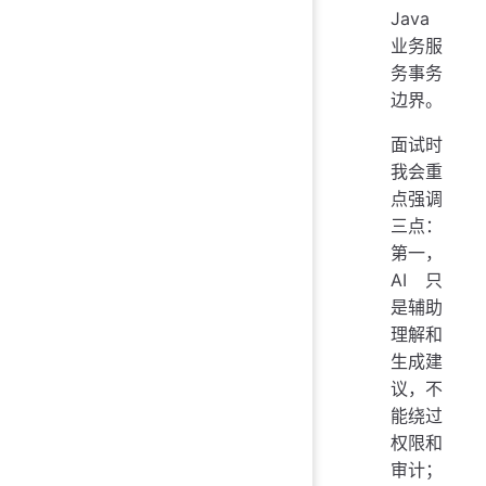
Java
业务服
务事务
边界。
面试时
我会重
点强调
三点：
第一，
AI 只
是辅助
理解和
生成建
议，不
能绕过
权限和
审计；