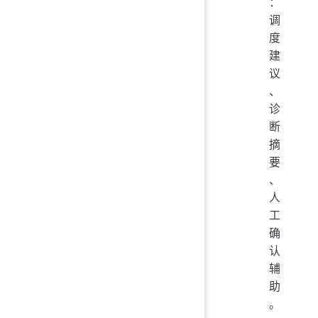
：
调
度
建
议
、
诊
断
摘
要
、
人
工
确
认
辅
助
。