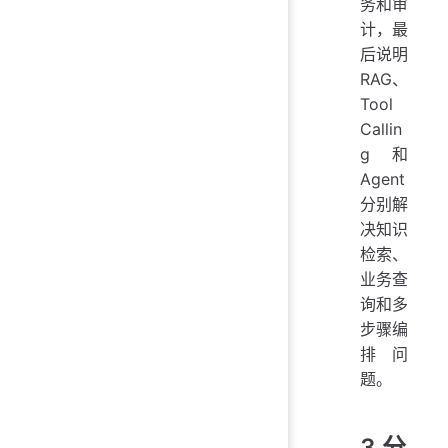
务和审
计，最
后说明
RAG、
Tool
Callin
g 和
Agent
分别解
决知识
检索、
业务查
询和多
步骤编
排问
题。
3 分