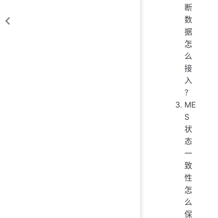
断
数
据
怎
么
接
入
？
ME
S
状
态
一
致
性
怎
么
保