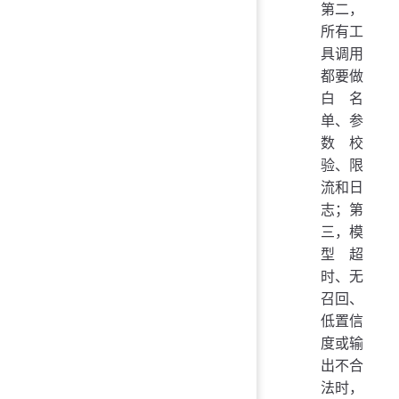
第二，
所有工
具调用
都要做
白名
单、参
数校
验、限
流和日
志；第
三，模
型超
时、无
召回、
低置信
度或输
出不合
法时，