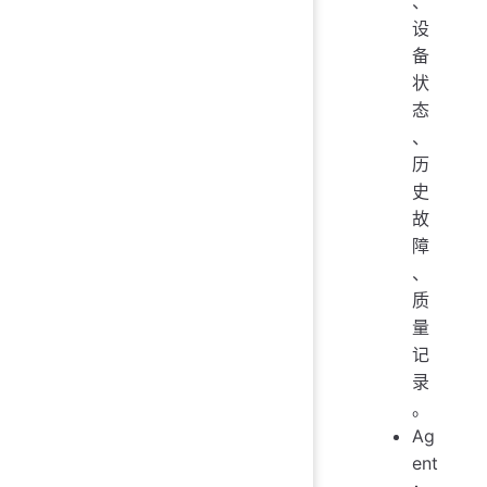
、
设
备
状
态
、
历
史
故
障
、
质
量
记
录
。
Ag
ent