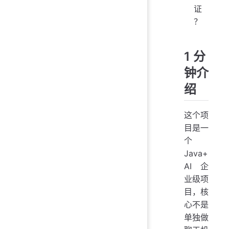
证
？
1 分
钟介
绍
这个项
目是一
个
Java+
AI 企
业级项
目，核
心不是
单独做