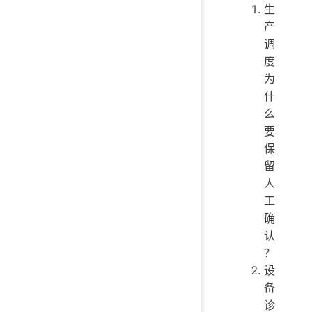
生
产
调
度
为
什
么
要
保
留
人
工
确
认
？
设
备
诊