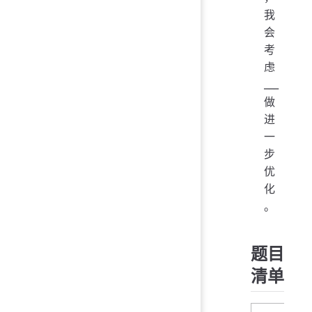
我
会
考
虑
___
做
进
一
步
优
化
。
题目
清单