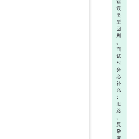
错
误
类
型
回
刷
。
面
试
时
务
必
补
充
：
思
路
、
复
杂
度