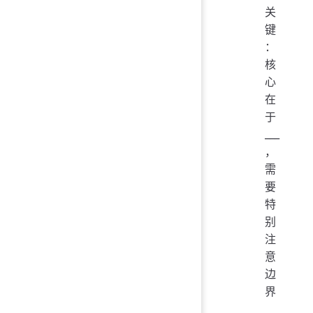
关
键
：
核
心
在
于
___
，
需
要
特
别
注
意
边
界
___