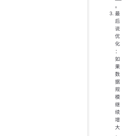
。
最
后
说
优
化
：
如
果
数
据
规
模
继
续
增
大
，