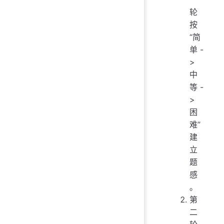
轮
按
“简
单 -
>
中
等 -
>
困
难”
建
立
题
感
。
第
二