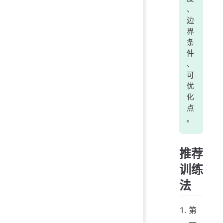
、
边
界
条
件
、
可
优
化
点
。
推荐
训练
法
第
一