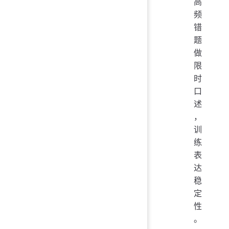
高
频
错
题
做
限
时
口
述
，
训
练
表
达
稳
定
性
。