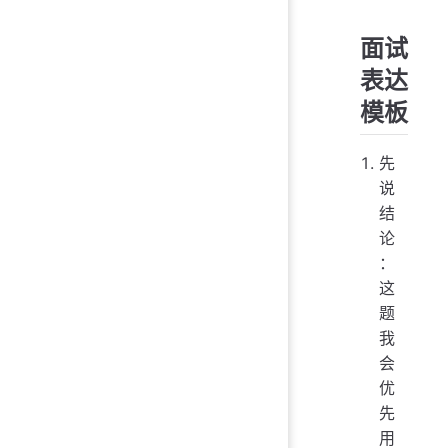
面试
表达
模板
先
说
结
论
：
这
题
我
会
优
先
用