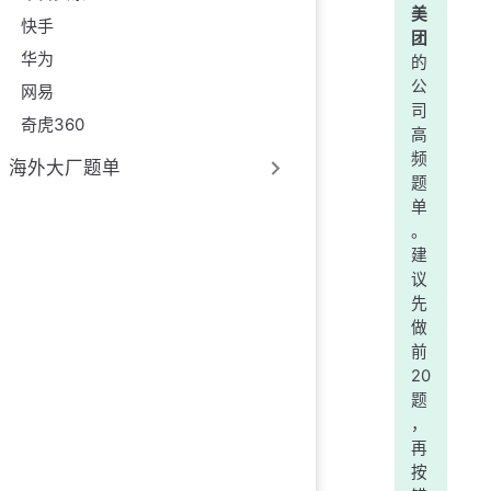
美
快手
团
华为
的
公
网易
司
奇虎360
高
频
海外大厂题单
题
单
。
建
议
先
做
前
20
题
，
再
按