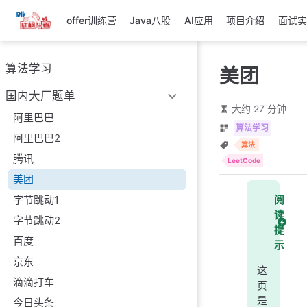
跳
offer训练营
Java八股
AI应用
项目介绍
面试实
至
主
要
算法学习
美团
內
容
国内大厂题单
大约 27 分钟
阿里巴巴
算法学习
阿里巴巴2
算法
腾讯
LeetCode
美团
字节跳动1
阅
读
字节跳动2
提
百度
示
京东
这
滴滴打车
页
是
今日头条