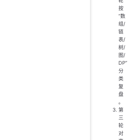
轮
按
“数
组/
链
表/
树/
图/
DP”
分
类
复
盘
。
第
三
轮
对