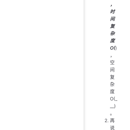
，
时
间
复
杂
度
O(
)
，
空
间
复
杂
度
O(_
__)
。
再
说