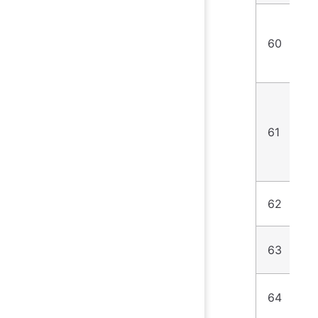
60
5
61
8
62
5
63
8
64
1