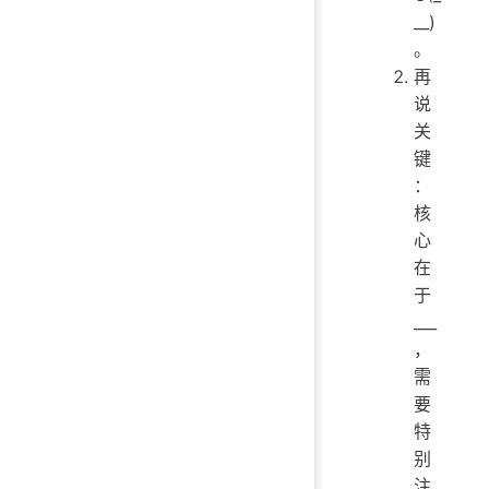
__)
。
再
说
关
键
：
核
心
在
于
___
，
需
要
特
别
注