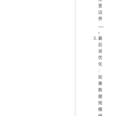
意
边
界
___
。
最
后
说
优
化
：
如
果
数
据
规
模
继