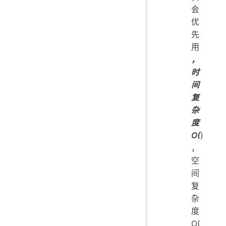
会
优
先
用
，
时
间
复
杂
度
O(
)
，
空
间
复
杂
度
O(_