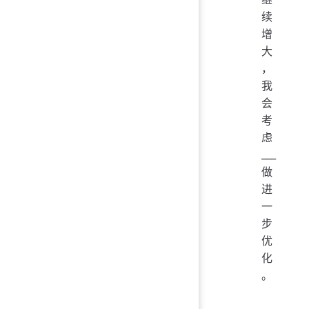
续
增
大
，
我
会
考
虑
___
做
进
一
步
优
化
。