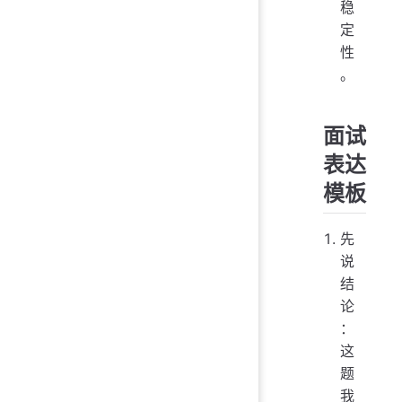
稳
定
性
。
面试
表达
模板
先
说
结
论
：
这
题
我