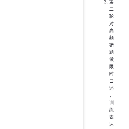
第
三
轮
对
高
频
错
题
做
限
时
口
述
，
训
练
表
达