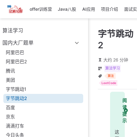
跳
offer训练营
Java八股
AI应用
项目介绍
面试实
至
主
要
算法学习
字节跳动
內
容
2
国内大厂题单
阿里巴巴
大约 26 分钟
阿里巴巴2
算法学习
腾讯
算法
美团
LeetCode
字节跳动1
字节跳动2
阅
百度
读
提
京东
示
滴滴打车
这
今日头条