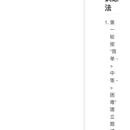
法
第
一
轮
按
“简
单 -
>
中
等 -
>
困
难”
建
立
题