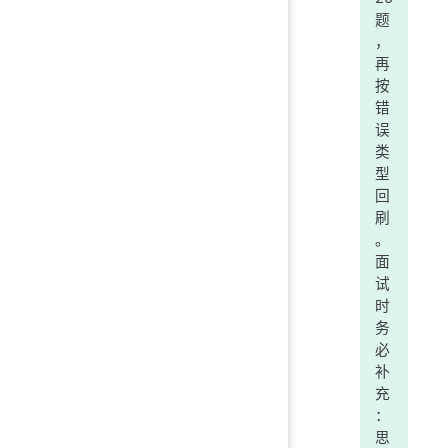
题
，
再
按
错
误
类
型
回
刷
。
面
试
时
务
必
补
充
：
思