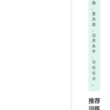
路
、
复
杂
度
、
边
界
条
件
、
可
优
化
点
。
推荐
训练