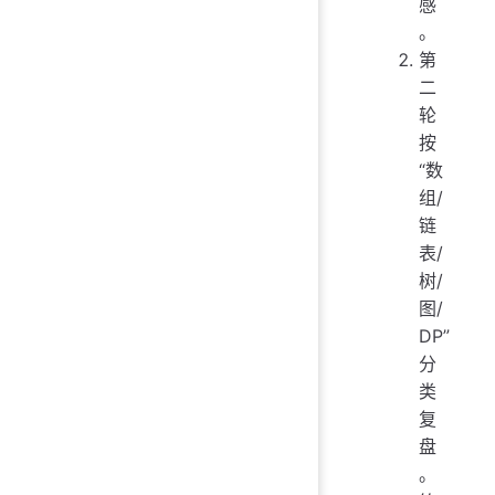
感
。
第
二
轮
按
“数
组/
链
表/
树/
图/
DP”
分
类
复
盘
。