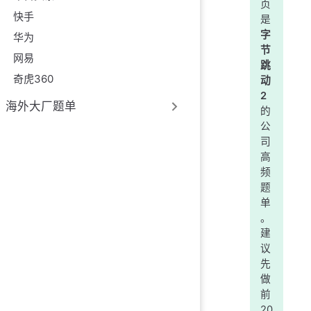
页
快手
是
字
华为
节
网易
跳
奇虎360
动
2
海外大厂题单
的
公
司
高
频
题
单
。
建
议
先
做
前
20