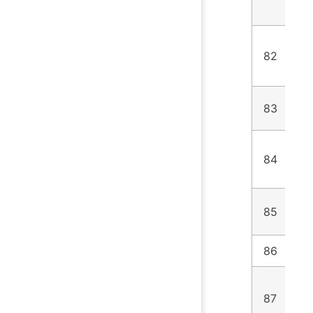
82
6
83
1
#
84
L
5
85
5
86
7
87
1